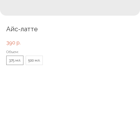
Айс-латте
390
р.
Объем:
375 мл.
500 мл.