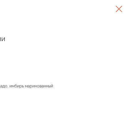
ми
окадо, имбирь маринованный