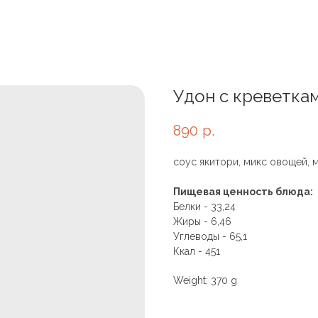
Удон с креветка
890
р.
соус якитори, микс овощей, м
Пищевая ценность блюда:
Белки - 33,24
Жиры - 6,46
Углеводы - 65,1
Ккал - 451
Weight: 370 g